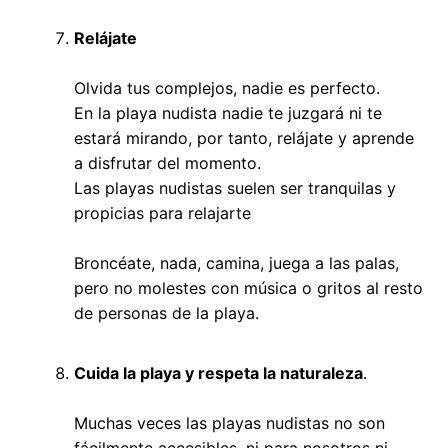
Relájate
Olvida tus complejos, nadie es perfecto.
En la playa nudista nadie te juzgará ni te
estará mirando, por tanto, relájate y aprende
a disfrutar del momento.
Las playas nudistas suelen ser tranquilas y
propicias para relajarte
Broncéate, nada, camina, juega a las palas,
pero no molestes con música o gritos al resto
de personas de la playa.
Cuida la playa y respeta la naturaleza
.
Muchas veces las playas nudistas no son