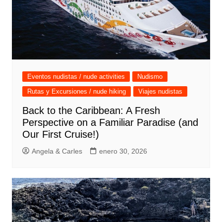
Eventos nudistas / nude activities
Nudismo
Rutas y Excursiones / nude hiking
Viajes nudistas
Back to the Caribbean: A Fresh
Perspective on a Familiar Paradise (and
Our First Cruise!)
Angela & Carles
enero 30, 2026