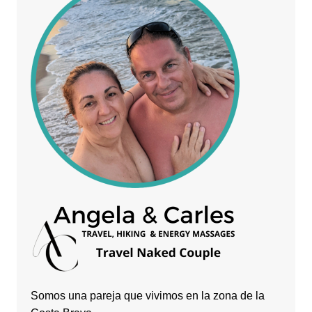
Somos una pareja que vivimos en la zona de la