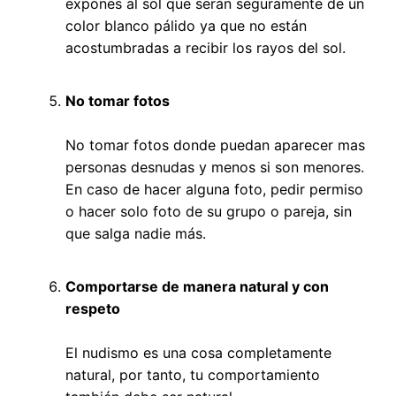
expones al sol que serán seguramente de un
color blanco pálido ya que no están
acostumbradas a recibir los rayos del sol.
No tomar fotos
No tomar fotos donde puedan aparecer mas
personas desnudas y menos si son menores.
En caso de hacer alguna foto, pedir permiso
o hacer solo foto de su grupo o pareja, sin
que salga nadie más.
Comportarse de manera natural y con
respeto
El nudismo es una cosa completamente
natural, por tanto, tu comportamiento