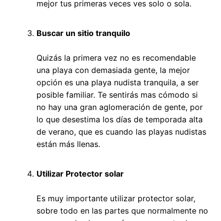
mejor tus primeras veces ves solo o sola.
Buscar un sitio tranquilo
Quizás la primera vez no es recomendable
una playa con demasiada gente, la mejor
opción es una playa nudista tranquila, a ser
posible familiar. Te sentirás mas cómodo si
no hay una gran aglomeración de gente, por
lo que desestima los días de temporada alta
de verano, que es cuando las playas nudistas
están más llenas.
Utilizar Protector solar
Es muy importante utilizar protector solar,
sobre todo en las partes que normalmente no