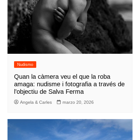
Nudismo
Quan la càmera veu el que la roba
amaga: nudisme i fotografia a través de
l’objectiu de Salva Ferma
Angela & Carles
marzo 20, 2026