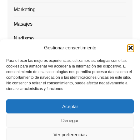
Marketing
Masajes
Nudismo
Gestionar consentimiento
Playas Nudistas / nudist beach
Para ofrecer las mejores experiencias, utilizamos tecnologías como las
cookies para almacenar y/o acceder a la información del dispositivo. El
Rutas y Excursiones / nude hiking
consentimiento de estas tecnologías nos permitirá procesar datos como el
comportamiento de navegación o las identificaciones únicas en este sitio.
Tantra Energy
No consentir o retirar el consentimiento, puede afectar negativamente a
ciertas características y funciones.
Viajes nudistas
Aceptar
Denegar
Ver preferencias
Copyright © 2026 Travel Naked Couple. Todos los derechos