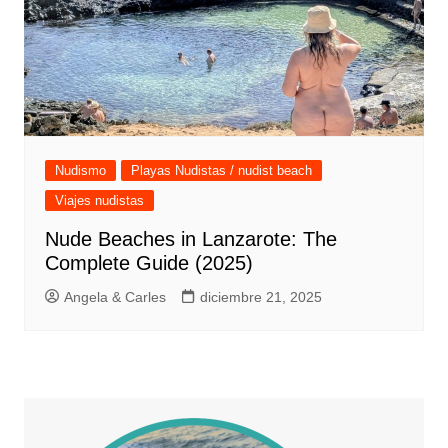
Nudismo
Playas Nudistas / nudist beach
Viajes nudistas
Nude Beaches in Lanzarote: The
Complete Guide (2025)
Angela & Carles
diciembre 21, 2025